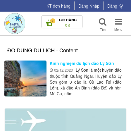
ĐỒ
KT đơn hàng
Đăng Nhập
Đăng Ký
DÙNG
GIỎ HÀNG
0
DU
0 đ
Tìm
Menu
LỊCH
-
ĐỒ DÙNG DU LỊCH - Content
Content
Kinh nghiệm du lịch đảo Lý Sơn
Lý Sơn là một huyện đảo
02/12/2023
thuộc tỉnh Quảng Ngãi. Huyện đảo Lý
Sơn gồm 3 đảo là Cù Lao Ré (đảo
Lớn), xã đảo An Bình (đảo Bé) và hòn
Mù Cu, nằm..