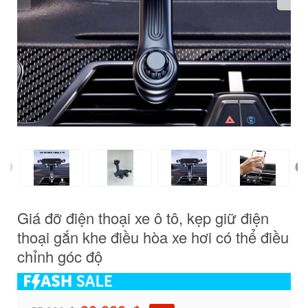
khe
điều
hòa
xe
hơi
có
thể
điều
Giá đỡ điện thoại xe ô tô, kẹp giữ điện
chỉnh
thoại gắn khe điều hòa xe hơi có thể điều
chỉnh góc độ
góc
độ