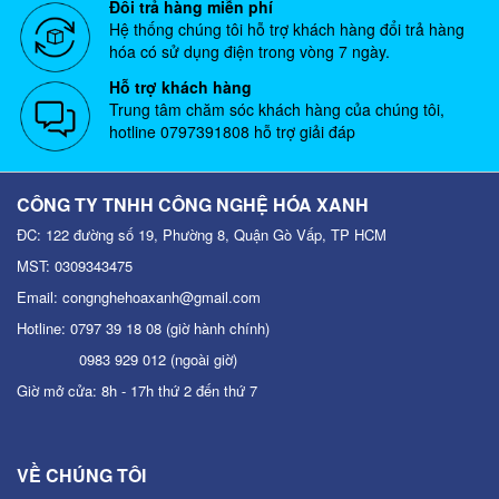
Đổi trả hàng miễn phí
Hệ thống chúng tôi hỗ trợ khách hàng đổi trả hàng
hóa có sử dụng điện trong vòng 7 ngày.
Hỗ trợ khách hàng
Trung tâm chăm sóc khách hàng của chúng tôi,
hotline
0797391808
hỗ trợ giải đáp
CÔNG TY TNHH CÔNG NGHỆ HÓA XANH
ĐC: 122 đường số 19, Phường 8, Quận Gò Vấp, TP HCM
MST: 0309343475
Email: congnghehoaxanh@gmail.com
Hotline: 0797 39 18 08 (giờ hành chính)
0983 929 012 (ngoài giờ)
Giờ mở cửa: 8h - 17h thứ 2 đến thứ 7
VỀ CHÚNG TÔI