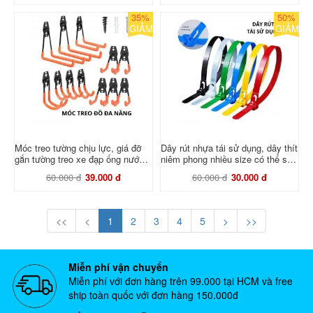
35%
50%
GIẢM
GIẢM
Móc treo tường chịu lực, giá đỡ
Dây rút nhựa tái sử dụng, dây thít
gắn tường treo xe đạp ống nước
niêm phong nhiều size có thể sử
đồ dùng đa năng tiện lợi
dụng lại
60.000 đ
39.000 đ
60.000 đ
30.000 đ
<<
<
1
2
3
4
5
>
>>
Miễn phí vận chuyển
Miễn phí với đơn hàng trên 99.000 tại HCM và free
ship toàn quốc với đơn hàng 150.000đ