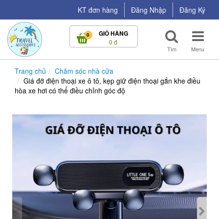
Giá
KT đơn hàng
Đăng Nhập
Đăng Ký
đỡ
GIỎ HÀNG
0
điện
0 đ
Tìm
Menu
thoại
Trang chủ
Chăm sóc nhà cửa
xe
Giá đỡ điện thoại xe ô tô, kẹp giữ điện thoại gắn khe điều
hòa xe hơi có thể điều chỉnh góc độ
ô
tô,
kẹp
giữ
điện
thoại
gắn