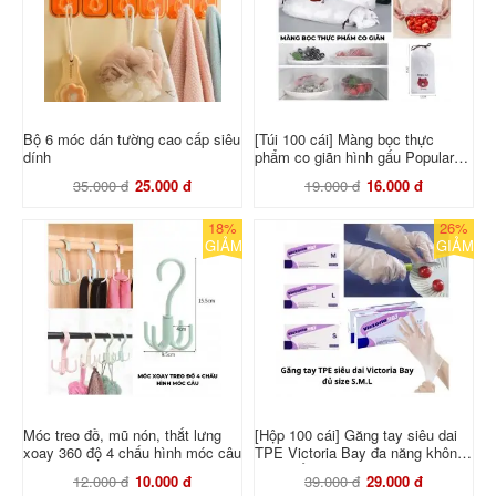
Bộ 6 móc dán tường cao cấp siêu
[Túi 100 cái] Màng bọc thực
dính
phẩm co giãn hình gấu Popular
Broun
35.000 đ
25.000 đ
19.000 đ
16.000 đ
18%
26%
GIẢM
GIẢM
Móc treo đồ, mũ nón, thắt lưng
[Hộp 100 cái] Găng tay siêu dai
xoay 360 độ 4 chấu hình móc câu
TPE Victoria Bay đa năng không
mùi chống nhăn
12.000 đ
10.000 đ
39.000 đ
29.000 đ