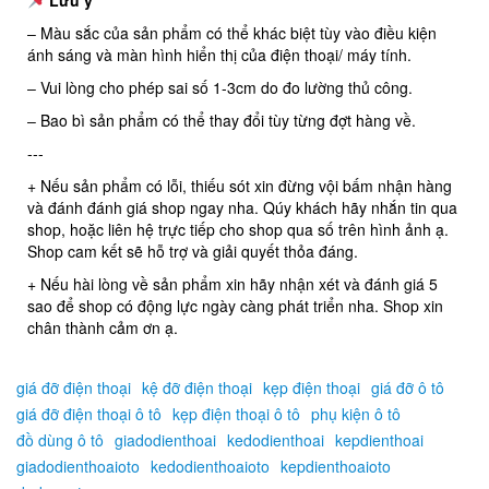
Lưu ý
‒ Màu sắc của sản phẩm có thể khác biệt tùy vào điều kiện
ánh sáng và màn hình hiển thị của điện thoại/ máy tính.
‒ Vui lòng cho phép sai số 1-3cm do đo lường thủ công.
‒ Bao bì sản phẩm có thể thay đổi tùy từng đợt hàng về.
---
+ Nếu sản phẩm có lỗi, thiếu sót xin đừng vội bấm nhận hàng
và đánh đánh giá shop ngay nha. Qúy khách hãy nhắn tin qua
shop, hoặc liên hệ trực tiếp cho shop qua số trên hình ảnh ạ.
Shop cam kết sẽ hỗ trợ và giải quyết thỏa đáng.
+ Nếu hài lòng về sản phẩm xin hãy nhận xét và đánh giá 5
sao để shop có động lực ngày càng phát triển nha. Shop xin
chân thành cảm ơn ạ.
giá đỡ điện thoại
kệ đỡ điện thoại
kẹp điện thoại
giá đỡ ô tô
giá đỡ điện thoại ô tô
kẹp điện thoại ô tô
phụ kiện ô tô
đồ dùng ô tô
giadodienthoai
kedodienthoai
kepdienthoai
giadodienthoaioto
kedodienthoaioto
kepdienthoaioto