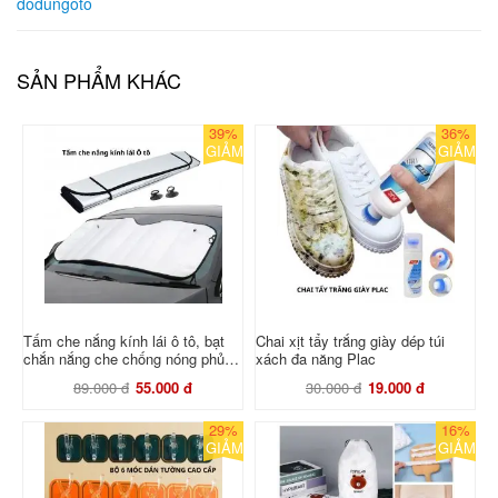
dodungoto
SẢN PHẨM KHÁC
39%
36%
GIẢM
GIẢM
Tấm che nắng kính lái ô tô, bạt
Chai xịt tẩy trắng giày dép túi
chắn nắng che chống nóng phủ
xách đa năng Plac
kính lái xe hơi tráng bạc nhôm
89.000 đ
55.000 đ
30.000 đ
19.000 đ
29%
16%
GIẢM
GIẢM